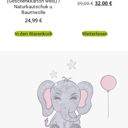
(Geschenkkarton weiß) /
32,00
€
39,00
€
Naturkautschuk u.
Baumwolle
24,99
€
In den Warenkorb
Weiterlesen