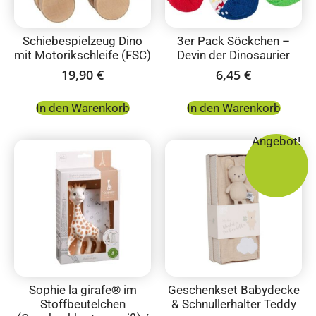
Schiebespielzeug Dino
3er Pack Söckchen –
mit Motorikschleife (FSC)
Devin der Dinosaurier
19,90
€
6,45
€
In den Warenkorb
In den Warenkorb
Angebot!
Sophie la girafe® im
Geschenkset Babydecke
Stoffbeutelchen
& Schnullerhalter Teddy