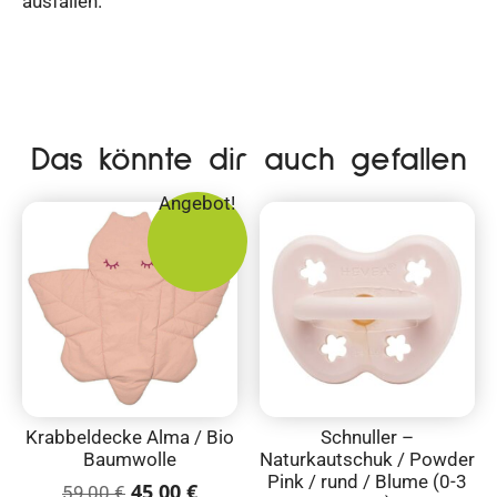
ausfallen.
Das könnte dir auch gefallen
Angebot!
Krabbeldecke Alma / Bio
Schnuller –
Baumwolle
Naturkautschuk / Powder
Pink / rund / Blume (0-3
45,00
€
59,00
€