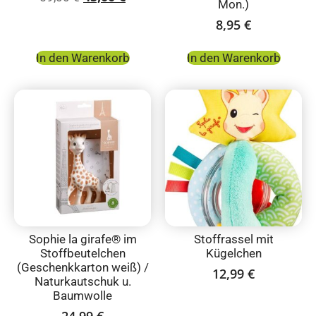
Mon.)
8,95
€
In den Warenkorb
In den Warenkorb
Sophie la girafe® im
Stoffrassel mit
Stoffbeutelchen
Kügelchen
(Geschenkkarton weiß) /
12,99
€
Naturkautschuk u.
Baumwolle
24,99
€