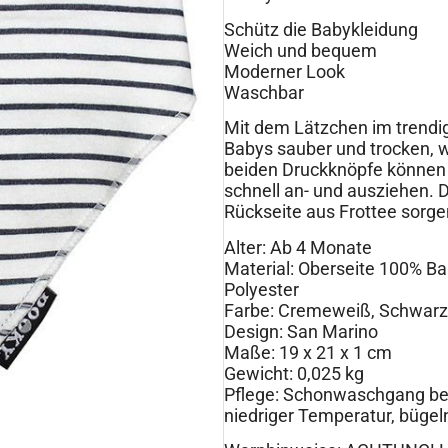
Schütz die Babykleidung
Weich und bequem
Moderner Look
Waschbar
Mit dem Lätzchen im trendig
Babys sauber und trocken,
beiden Druckknöpfe können
schnell an- und ausziehen.
Rückseite aus Frottee sorge
Alter: Ab 4 Monate
Material: Oberseite 100% B
Polyester
Farbe: Cremeweiß, Schwarz
Design: San Marino
Maße: 19 x 21 x 1 cm
Gewicht: 0,025 kg
Pflege: Schonwaschgang bei 
niedriger Temperatur, bügel