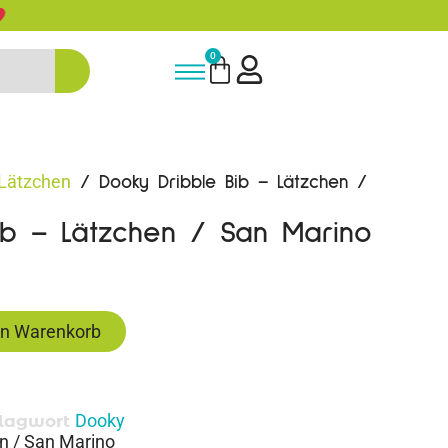
5% Rabatt bei Newsletter Anmeldun
0
Lätzchen
/ Dooky Dribble Bib – Lätzchen /
ib – Lätzchen / San Marino
en Warenkorb
Dooky
lagwort
n / San Marino