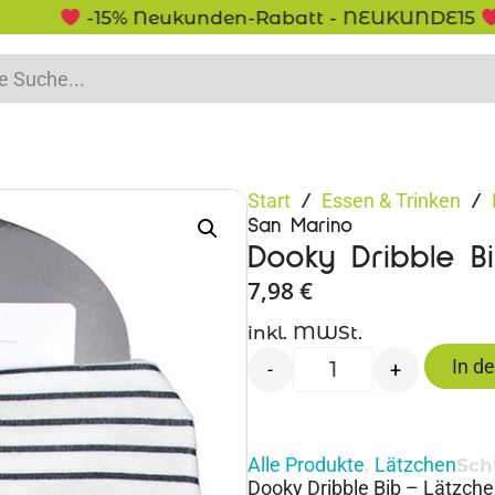
-15% Neukunden-Rabatt - NEUKUNDE15
Start
Essen & Trinken
/
/
San Marino
Dooky Dribble B
7,98
€
inkl. MWSt.
In d
-
+
Alle Produkte
Lätzchen
,
Sch
Dooky Dribble Bib – Lätzche