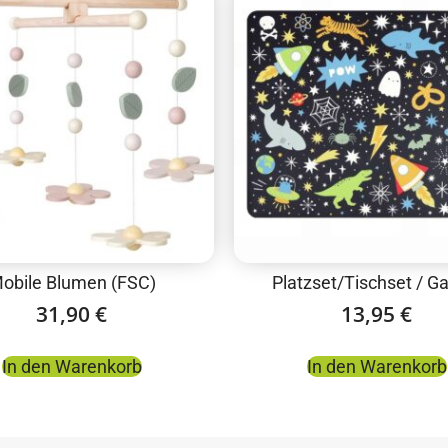
obile Blumen (FSC)
Platzset/Tischset / G
31,90
€
13,95
€
In den Warenkorb
In den Warenkorb