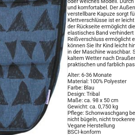
oder welches Modell. Durch 
und komfortabel. Der Außen
verstellbare Kapuze sorgt f
Klettverschlüsse ist er leich
der Rückseite ermöglicht di
elastisches Band verhindert
Reißverschluss ermöglicht 
können Sie Ihr Kind leicht 
in der Maschine waschbar. 
kaltem Wetter nach Draußen
praktischen und farblich pa
Alter: 6-36 Monate
Material: 100% Polyester
Farbe: Blau
Design: Tribal
Maße: ca. 98 x 50 cm
Gewicht: ca. 0,750 kg
Pflege: Schonwaschgang bei 
nicht bügeln, nicht trockenr
Vegane Herstellung
BSCI-konform