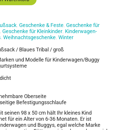
ußsack
Geschenke & Feste
Geschenke für
,
,
Geschenke für Kleinkinder
Kinderwagen-
,
,
s
Weihnachtsgeschenke
Winter
,
,
sack / Blaues Tribal / groß
e Marken und Modelle für Kinderwagen/Buggy
tgurtsysteme
dicht
nehmbare Oberseite
seitige Befestigungsschlaufe
 seinen 98 x 50 cm hält Ihr kleines Kind
et für ein Alter von 6-36 Monaten. Er ist
 Kinderwagen und Buggys, egal welche Marke