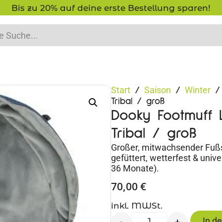
-15% Neukunden-Rabatt - NEUKUNDE15
Start
Saison
Winter
/
/
/ 
Tribal / groß
Dooky Footmuff 
Tribal / groß
Großer, mitwachsender Fußs
gefüttert, wetterfest & uni
36 Monate).
70,00
€
inkl. MWSt.
In d
-
+