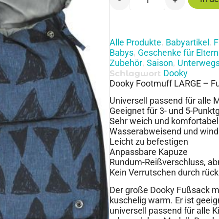
Alle Produkte
Babyartikel
F
,
,
Babys
Geschenke für Eltern
,
Zubehör
Saison
Unterweg
,
,
Dooky
Schlagwort
Dooky Footmuff LARGE – Fuß
Universell passend für all
Geeignet für 3- und 5-Punk
Sehr weich und komfortabel
Wasserabweisend und wind
Leicht zu befestigen
Anpassbare Kapuze
Rundum-Reißverschluss, ab
Kein Verrutschen durch rück
Der große Dooky Fußsack mit
kuschelig warm. Er ist geeign
universell passend für alle