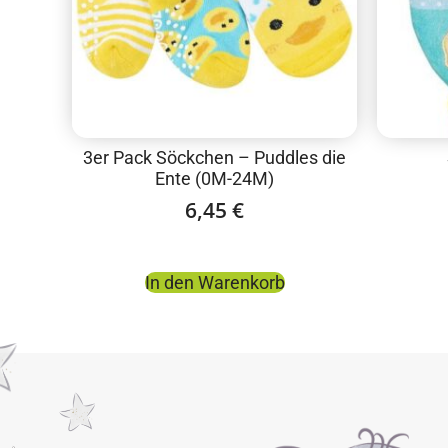
3er Pack Söckchen – Puddles die
Ente (0M-24M)
6,45
€
In den Warenkorb