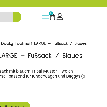
5% Rabatt bei Newsletter Anmeldu
0
Dooky Footmuff LARGE – Fußsack / Blaues
LARGE – Fußsack / Blaues
ack mit blauem Tribal-Muster – weich
versell passend für Kinderwagen und Buggys (6–
en Warenkorb