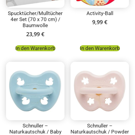
Spucktücher/Mulltücher
Activity-Ball
4er Set (70 x 70 cm) /
9,99
€
Baumwolle
23,99
€
In den Warenkorb
In den Warenkorb
Schnuller –
Schnuller –
Naturkautschuk / Baby
Naturkautschuk / Powder