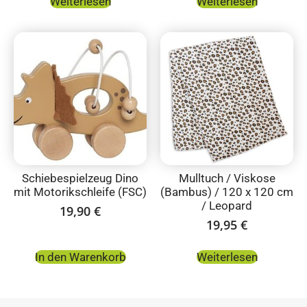
Weiterlesen
Weiterlesen
Schiebespielzeug Dino
Mulltuch / Viskose
mit Motorikschleife (FSC)
(Bambus) / 120 x 120 cm
/ Leopard
19,90
€
19,95
€
In den Warenkorb
Weiterlesen