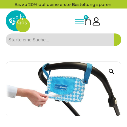
-15% Neukunden-Rabatt - NEUKUNDE15
0