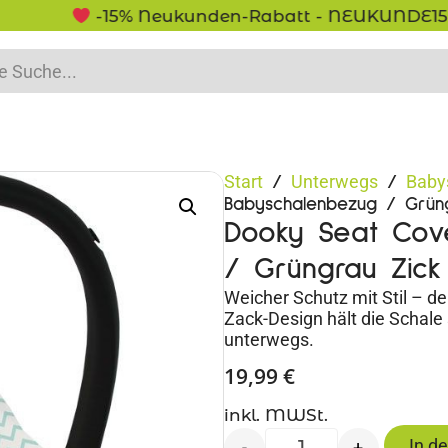
-15% Neukunden-Rabatt - NEUKUNDE15
Start
Unterwegs
Baby
/
/
Babyschalenbezug / Grüngr
Dooky Seat Cov
/ Grüngrau Zick 
Weicher Schutz mit Stil – 
Zack-Design hält die Schal
unterwegs.
19,99
€
inkl. MWSt.
In d
-
+