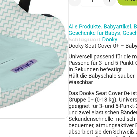
Alle Produkte
Babyartikel
B
,
,
Geschenke für Babys
Gesch
,
Dooky
Schlagwort
Dooky Seat Cover 0+ – Baby
Universell passend für die 
Passend für 3- und 5-Punkt-
In Sekunden befestigt
Hält die Babyschale sauber
Waschbar
Das Dooky Seat Cover 0+ ist
Gruppe 0+ (0-13 kg). Univers
geeignet für 3- und 5-Punkt-
und zwei elastischen Bändern
Sekundenschnelle modisch u
bequemer, atmungsaktiver B
absorbiert sie den Schweiß u