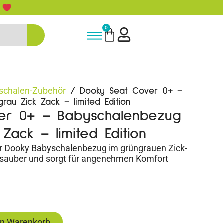
5% Rabatt bei Newsletter Anmeldun
0
schalen-Zubehör
/ Dooky Seat Cover 0+ –
au Zick Zack – limited Edition
er 0+ – Babyschalenbezug
Zack – limited Edition
der Dooky Babyschalenbezug im grüngrauen Zick-
e sauber und sorgt für angenehmen Komfort
en Warenkorb