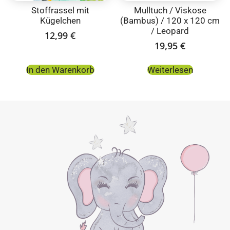
Stoffrassel mit
Mulltuch / Viskose
Kügelchen
(Bambus) / 120 x 120 cm
/ Leopard
12,99
€
19,95
€
In den Warenkorb
Weiterlesen