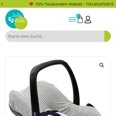
-15% Neukunden-Rabatt - NEUKUNDE15
0