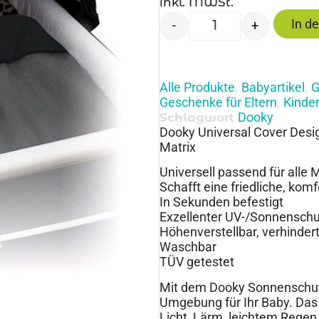
inkl. MWSt.
In d
-
+
Alle Produkte
Babyartikel
G
,
,
Geschenke für Eltern
Kinde
,
Dooky
Schlagwort
Dooky Universal Cover Desi
Matrix
Universell passend für alle
Schafft eine friedliche, kom
In Sekunden befestigt
Exzellenter UV-/Sonnenschu
Höhenverstellbar, verhinder
Waschbar
TÜV getestet
Mit dem Dooky Sonnenschutz 
Umgebung für Ihr Baby. Das
Licht, Lärm, leichtem Rege