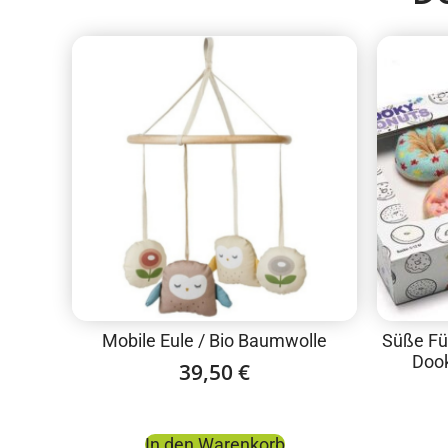
Mobile Eule / Bio Baumwolle
Süße Fü
Dook
39,50
€
In den Warenkorb