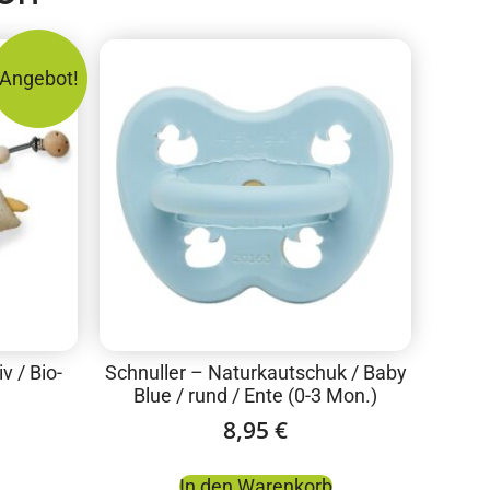
Angebot!
v / Bio-
Schnuller – Naturkautschuk / Baby
Blue / rund / Ente (0-3 Mon.)
8,95
€
In den Warenkorb