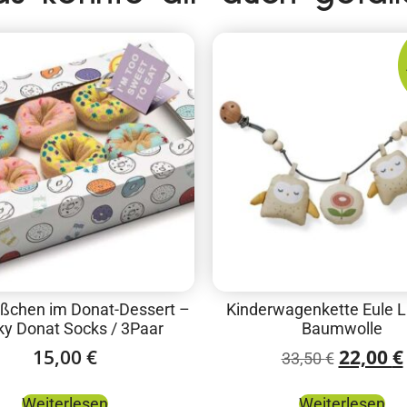
ßchen im Donat-Dessert –
Kinderwagenkette Eule Li
y Donat Socks / 3Paar
Baumwolle
15,00
€
22,00
€
33,50
€
Weiterlesen
Weiterlesen