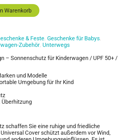
en Warenkorb
eschenke & Feste
Geschenke für Babys
,
,
rwagen-Zubehör
Unterwegs
,
gn – Sonnenschutz für Kinderwagen / UPF 50+ /
 Marken und Modelle
fortable Umgebung für Ihr Kind
tz
t Überhitzung
schaffen Sie eine ruhige und friedliche
 Universal Cover schützt außerdem vor Wind,
n und anderen Umgebungseinflüssen. Es ist