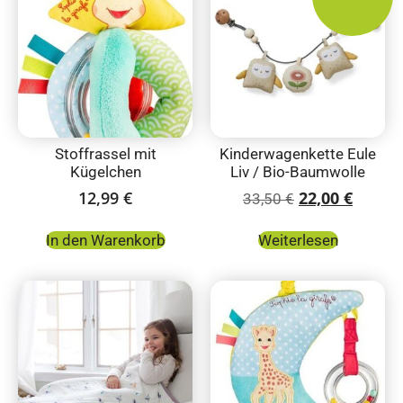
Stoffrassel mit
Kinderwagenkette Eule
Kügelchen
Liv / Bio-Baumwolle
12,99
€
22,00
€
33,50
€
In den Warenkorb
Weiterlesen