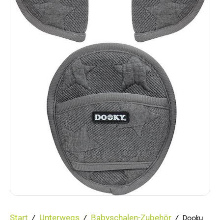
Start
Unterwegs
Babyschalen-Zubehör
/
/
/ Dooky