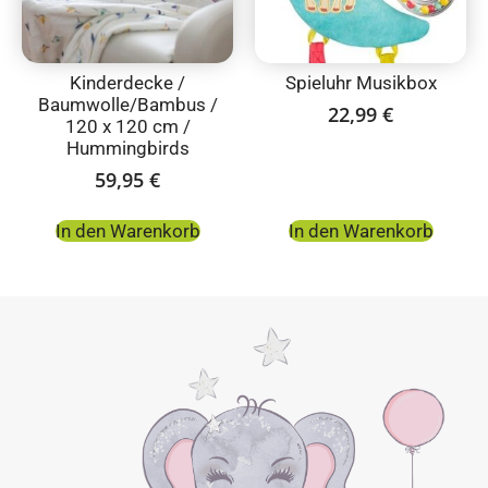
Kinderdecke /
Spieluhr Musikbox
Baumwolle/Bambus /
22,99
€
120 x 120 cm /
Hummingbirds
59,95
€
In den Warenkorb
In den Warenkorb