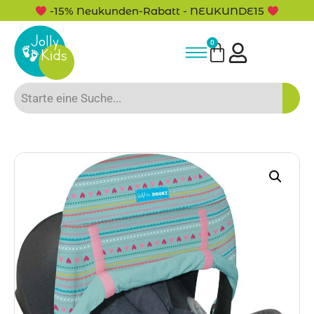
-15% Neukunden-Rabatt - NEUKUNDE15
0