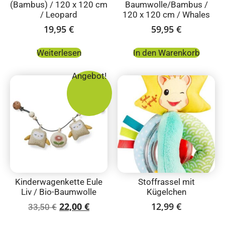
(Bambus) / 120 x 120 cm
Baumwolle/Bambus /
/ Leopard
120 x 120 cm / Whales
19,95
€
59,95
€
Weiterlesen
In den Warenkorb
Angebot!
Kinderwagenkette Eule
Stoffrassel mit
Liv / Bio-Baumwolle
Kügelchen
22,00
€
12,99
€
33,50
€