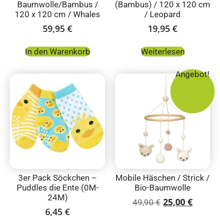
Baumwolle/Bambus /
(Bambus) / 120 x 120 cm
120 x 120 cm / Whales
/ Leopard
59,95
€
19,95
€
In den Warenkorb
Weiterlesen
Angebot!
3er Pack Söckchen –
Mobile Häschen / Strick /
Puddles die Ente (0M-
Bio-Baumwolle
24M)
25,00
€
49,90
€
6,45
€