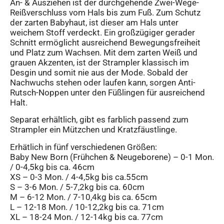
An- & Ausziehen ist der durchgehende Zwei-Wege-
Reißverschluss vom Hals bis zum Fuß. Zum Schutz
der zarten Babyhaut, ist dieser am Hals unter
weichem Stoff verdeckt. Ein großzügiger gerader
Schnitt ermöglicht ausreichend Bewegungsfreiheit
und Platz zum Wachsen. Mit dem zarten Weiß und
grauen Akzenten, ist der Strampler klassisch im
Desgin und somit nie aus der Mode. Sobald der
Nachwuchs stehen oder laufen kann, sorgen Anti-
Rutsch-Noppen unter den Füßlingen für ausreichend
Halt.
Separat erhältlich, gibt es farblich passend zum
Strampler ein Mützchen und Kratzfäustlinge.
Erhätlich in fünf verschiedenen Größen:
Baby New Born (Frühchen & Neugeborene) – 0-1 Mon.
/ 0-4,5kg bis ca. 46cm
XS – 0-3 Mon. / 4-4,5kg bis ca.55cm
S – 3-6 Mon. / 5-7,2kg bis ca. 60cm
M – 6-12 Mon. / 7-10,4kg bis ca. 65cm
L – 12-18 Mon. / 10-12,2kg bis ca. 71cm
XL – 18-24 Mon. / 12-14kg bis ca. 77cm