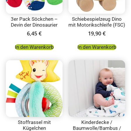
3er Pack Söckchen –
Schiebespielzeug Dino
Devin der Dinosaurier
mit Motorikschleife (FSC)
6,45
€
19,90
€
In den Warenkorb
In den Warenkorb
Stoffrassel mit
Kinderdecke /
Kügelchen
Baumwolle/Bambus /