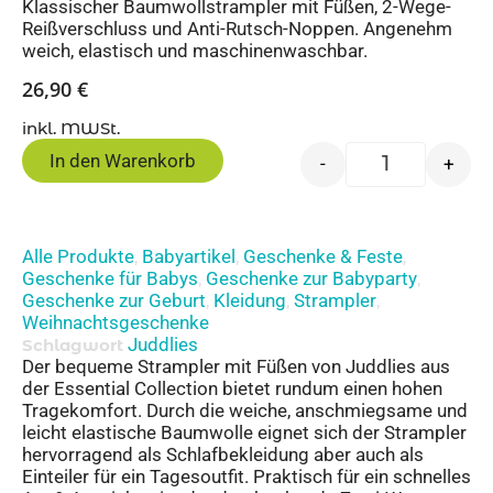
Klassischer Baumwollstrampler mit Füßen, 2-Wege-
Reißverschluss und Anti-Rutsch-Noppen. Angenehm
weich, elastisch und maschinenwaschbar.
26,90
€
inkl. MWSt.
In den Warenkorb
-
+
Alle Produkte
Babyartikel
Geschenke & Feste
,
,
,
Geschenke für Babys
Geschenke zur Babyparty
,
,
Geschenke zur Geburt
Kleidung
Strampler
,
,
,
Weihnachtsgeschenke
Juddlies
Schlagwort
Der bequeme Strampler mit Füßen von Juddlies aus
der Essential Collection bietet rundum einen hohen
Tragekomfort. Durch die weiche, anschmiegsame und
leicht elastische Baumwolle eignet sich der Strampler
hervorragend als Schlafbekleidung aber auch als
Einteiler für ein Tagesoutfit. Praktisch für ein schnelles