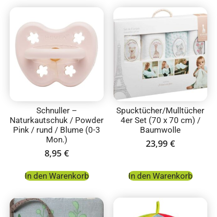
Schnuller –
Spucktücher/Mulltücher
Naturkautschuk / Powder
4er Set (70 x 70 cm) /
Pink / rund / Blume (0-3
Baumwolle
Mon.)
23,99
€
8,95
€
In den Warenkorb
In den Warenkorb