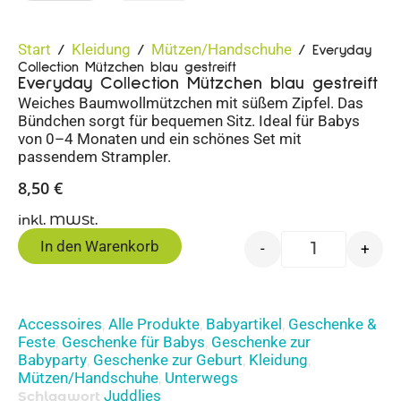
Start
Kleidung
Mützen/Handschuhe
/
/
/ Everyday
Collection Mützchen blau gestreift
Everyday Collection Mützchen blau gestreift
Weiches Baumwollmützchen mit süßem Zipfel. Das
Bündchen sorgt für bequemen Sitz. Ideal für Babys
von 0–4 Monaten und ein schönes Set mit
passendem Strampler.
8,50
€
inkl. MWSt.
In den Warenkorb
-
+
Accessoires
Alle Produkte
Babyartikel
Geschenke &
,
,
,
Feste
Geschenke für Babys
Geschenke zur
,
,
Babyparty
Geschenke zur Geburt
Kleidung
,
,
,
Mützen/Handschuhe
Unterwegs
,
Juddlies
Schlagwort