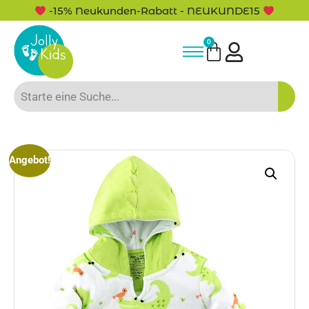
-15% Neukunden-Rabatt - NEUKUNDE15
0
Angebot!