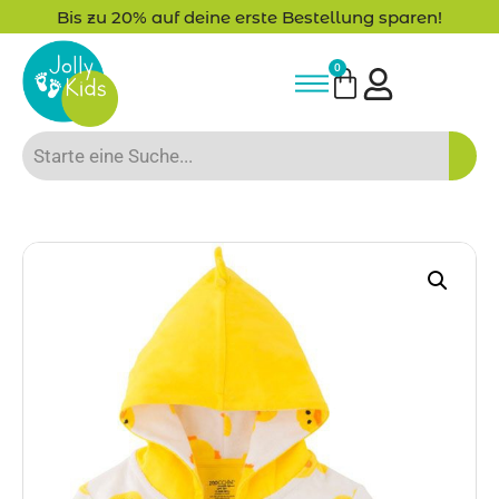
 deine erste Bestellung sparen!
-15% Neuku
0