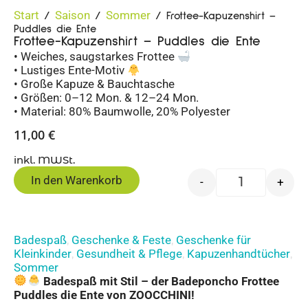
Start
Saison
Sommer
/
/
/ Frottee-Kapuzenshirt –
Puddles die Ente
Frottee-Kapuzenshirt – Puddles die Ente
• Weiches, saugstarkes Frottee
• Lustiges Ente-Motiv
• Große Kapuze & Bauchtasche
• Größen: 0–12 Mon. & 12–24 Mon.
• Material: 80% Baumwolle, 20% Polyester
11,00
€
inkl. MWSt.
In den Warenkorb
-
+
Badespaß
Geschenke & Feste
Geschenke für
,
,
Kleinkinder
Gesundheit & Pflege
Kapuzenhandtücher
,
,
,
Sommer
Badespaß mit Stil – der Badeponcho Frottee
Puddles die Ente von ZOOCCHINI!