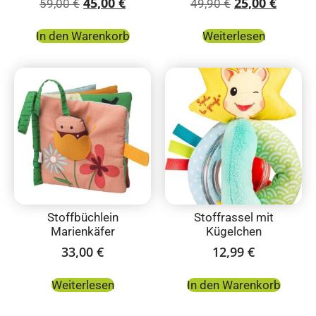
45,00
€
25,00
€
59,00
€
49,90
€
In den Warenkorb
Weiterlesen
Stoffbüchlein
Stoffrassel mit
Marienkäfer
Kügelchen
33,00
€
12,99
€
Weiterlesen
In den Warenkorb