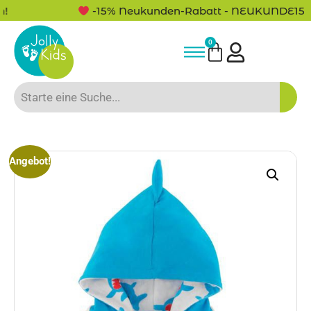
-15% Neukunden-Rabatt - NEUKUNDE15
0
Angebot!