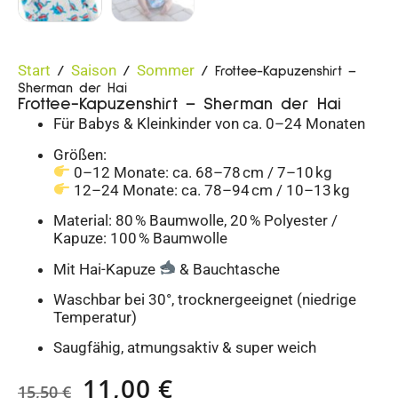
Start
Saison
Sommer
/
/
/ Frottee-Kapuzenshirt –
Sherman der Hai
Frottee-Kapuzenshirt – Sherman der Hai
Für Babys & Kleinkinder von ca. 0–24 Monaten
Größen:
0–12 Monate: ca. 68–78 cm / 7–10 kg
12–24 Monate: ca. 78–94 cm / 10–13 kg
Material: 80 % Baumwolle, 20 % Polyester /
Kapuze: 100 % Baumwolle
Mit Hai-Kapuze
& Bauchtasche
Waschbar bei 30°, trocknergeeignet (niedrige
Temperatur)
Saugfähig, atmungsaktiv & super weich
11,00
€
15,50
€