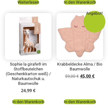
Weiterlesen
In den Warenkorb
Angebot!
Sophie la girafe® im
Krabbeldecke Alma / Bio
Stoffbeutelchen
Baumwolle
(Geschenkkarton weiß) /
45,00
€
59,00
€
Naturkautschuk u.
Baumwolle
24,99
€
In den Warenkorb
In den Warenkorb