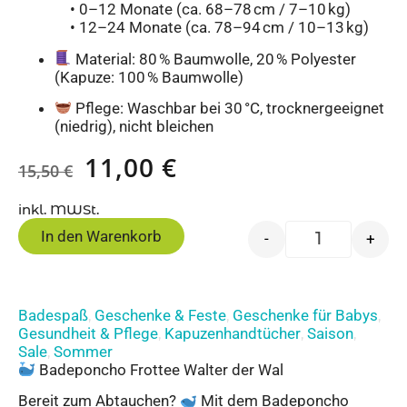
• 0–12 Monate (ca. 68–78 cm / 7–10 kg)
• 12–24 Monate (ca. 78–94 cm / 10–13 kg)
Material: 80 % Baumwolle, 20 % Polyester
(Kapuze: 100 % Baumwolle)
Pflege: Waschbar bei 30 °C, trocknergeeignet
(niedrig), nicht bleichen
11,00
€
15,50
€
inkl. MWSt.
In den Warenkorb
-
+
Badespaß
Geschenke & Feste
Geschenke für Babys
,
,
,
Gesundheit & Pflege
Kapuzenhandtücher
Saison
,
,
,
Sale
Sommer
,
Badeponcho Frottee Walter der Wal
Bereit zum Abtauchen?
Mit dem Badeponcho