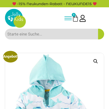
-15% Neukunden-Rabatt - NEUKUNDE15
0
Angebot!