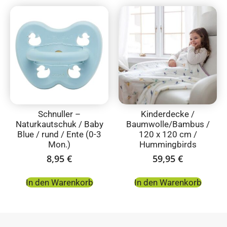
Schnuller –
Kinderdecke /
Naturkautschuk / Baby
Baumwolle/Bambus /
Blue / rund / Ente (0-3
120 x 120 cm /
Mon.)
Hummingbirds
8,95
€
59,95
€
In den Warenkorb
In den Warenkorb