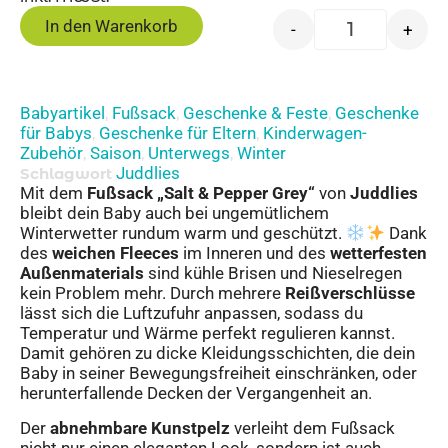
In den Warenkorb
-
+
Babyartikel
Fußsack
Geschenke & Feste
Geschenke
,
,
,
für Babys
Geschenke für Eltern
Kinderwagen-
,
,
Zubehör
Saison
Unterwegs
Winter
,
,
,
Juddlies
Schlagwort
Mit dem
Fußsack „Salt & Pepper Grey“
von
Juddlies
bleibt dein Baby auch bei ungemütlichem
Winterwetter rundum warm und geschützt.
Dank
des
weichen Fleeces
im Inneren und des
wetterfesten
Außenmaterials
sind kühle Brisen und Nieselregen
kein Problem mehr. Durch mehrere
Reißverschlüsse
lässt sich die Luftzufuhr anpassen, sodass du
Temperatur und Wärme perfekt regulieren kannst.
Damit gehören zu dicke Kleidungsschichten, die dein
Baby in seiner Bewegungsfreiheit einschränken, oder
herunterfallende Decken der Vergangenheit an.
Der
abnehmbare Kunstpelz
verleiht dem Fußsack
nicht nur einen eleganten Look, sondern ist auch