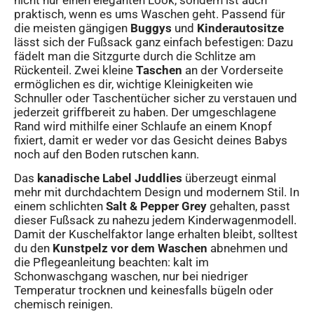
praktisch, wenn es ums Waschen geht. Passend für
die meisten gängigen
Buggys
und
Kinderautositze
lässt sich der Fußsack ganz einfach befestigen: Dazu
fädelt man die Sitzgurte durch die Schlitze am
Rückenteil. Zwei kleine
Taschen
an der Vorderseite
ermöglichen es dir, wichtige Kleinigkeiten wie
Schnuller oder Taschentücher sicher zu verstauen und
jederzeit griffbereit zu haben. Der umgeschlagene
Rand wird mithilfe einer Schlaufe an einem Knopf
fixiert, damit er weder vor das Gesicht deines Babys
noch auf den Boden rutschen kann.
Das
kanadische Label Juddlies
überzeugt einmal
mehr mit durchdachtem Design und modernem Stil. In
einem schlichten
Salt & Pepper Grey
gehalten, passt
dieser Fußsack zu nahezu jedem Kinderwagenmodell.
Damit der Kuschelfaktor lange erhalten bleibt, solltest
du den
Kunstpelz vor dem Waschen
abnehmen und
die Pflegeanleitung beachten: kalt im
Schonwaschgang waschen, nur bei niedriger
Temperatur trocknen und keinesfalls bügeln oder
chemisch reinigen.