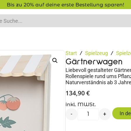
Bis zu 20% auf deine erste Bestellung sparen!
Start
Spielzeug
Spielz
/
/
Gärtnerwagen
Liebevoll gestalteter Gärtn
Rollenspiele rund ums Pflanz
Naturverständnis ab 3 Jahr
134,90
€
inkl. MWSt.
In d
-
+