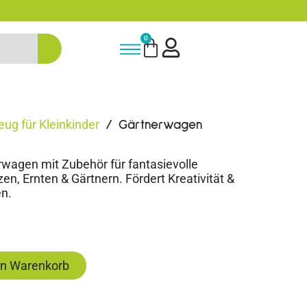
-15% Neukunden-Rabatt - NEUKUNDE
0
eug für Kleinkinder
/ Gärtnerwagen
erwagen mit Zubehör für fantasievolle
en, Ernten & Gärtnern. Fördert Kreativität &
en.
en Warenkorb