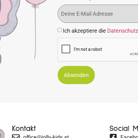
Ich akzeptiere die
Datenschut
Absenden
Kontakt
Social 
office@jolly-kids.at
Faceb