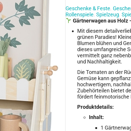
Geschenke & Feste
Geschen
,
Rollenspiele
Spielzeug
Spie
,
,
Gärtnerwagen aus Holz 
Mit diesem detailverl
grünen Paradies! Klein
Blumen blühen und Gem
dieses umfangreiche Se
vermittelt ganz nebenbe
und Nachhaltigkeit.
Die Tomaten an der Rü
Gemüse kann gepflanzt
hochwertigem, nachhalt
Zubehörteilen bietet d
fördert feinmotorische 
Produktdetails:
Inhalt:
1 Gärtnerwa