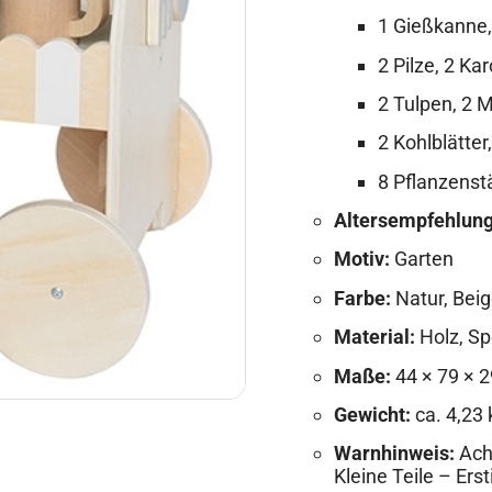
1 Gießkanne,
2 Pilze, 2 Ka
2 Tulpen, 2 
2 Kohlblätte
8 Pflanzens
Altersempfehlung
Motiv:
Garten
Farbe:
Natur, Beig
Material:
Holz, Sp
Maße:
44 × 79 × 
Gewicht:
ca. 4,23 
Warnhinweis:
Acht
Kleine Teile – Ers