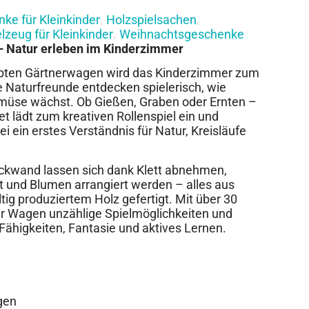
ke für Kleinkinder
Holzspielsachen
,
,
lzeug für Kleinkinder
Weihnachtsgeschenke
,
– Natur erleben im Kinderzimmer
iebten Gärtnerwagen wird das Kinderzimmer zum
e Naturfreunde entdecken spielerisch, wie
üse wächst. Ob Gießen, Graben oder Ernten –
t lädt zum kreativen Rollenspiel ein und
i ein erstes Verständnis für Natur, Kreisläufe
ckwand lassen sich dank Klett abnehmen,
 und Blumen arrangiert werden – alles aus
ig produziertem Holz gefertigt. Mit über 30
er Wagen unzählige Spielmöglichkeiten und
Fähigkeiten, Fantasie und aktives Lernen.
gen