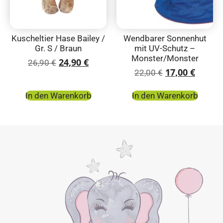
Kuscheltier Hase Bailey /
Wendbarer Sonnenhut
Gr. S / Braun
mit UV-Schutz –
Monster/Monster
24,90
€
26,90
€
17,00
€
22,00
€
In den Warenkorb
In den Warenkorb