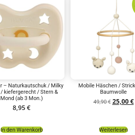
r – Naturkautschuk / Milky
Mobile Häschen / Strick 
/ kiefergerecht / Stern &
Baumwolle
Mond (ab 3 Mon.)
25,00
€
49,90
€
8,95
€
In den Warenkorb
Weiterlesen