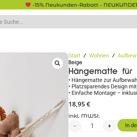
-15% Neukunden-Rabatt - NEUKUNDE15
Start
Wohnen
Aufbew
/
/
Beige
Hängematte für 
• Hängematte zur Aufbewah
• Platzsparendes Design m
• Einfache Montage – inklu
18,95
€
inkl. MWSt.
In d
-
+