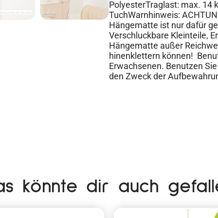
PolyesterTraglast: max. 14
TuchWarnhinweis: ACHTUNG! 
Hängematte ist nur dafür 
Verschluckbare Kleinteile, E
Hängematte außer Reichweit
hinenklettern können! Benut
Erwachsenen. Benutzen Sie 
den Zweck der Aufbewahru
as könnte dir auch gefall