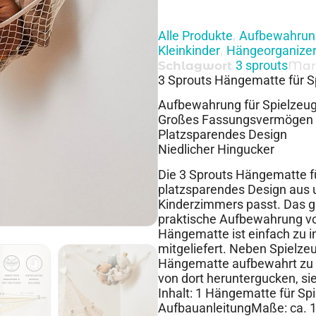
Alle Produkte
Aufbewahrun
,
Kleinkinder
Hängeorganize
,
3 sprouts
Schlagwort
Mar
3 Sprouts Hängematte für S
Aufbewahrung für Spielzeu
Großes Fassungsvermögen
Platzsparendes Design
Niedlicher Hingucker
Die 3 Sprouts Hängematte fü
platzsparendes Design aus un
Kinderzimmers passt. Das 
praktische Aufbewahrung vo
Hängematte ist einfach zu in
mitgeliefert. Neben Spielze
Hängematte aufbewahrt zu w
von dort heruntergucken, si
Inhalt: 1 Hängematte für Sp
AufbauanleitungMaße: ca. 1