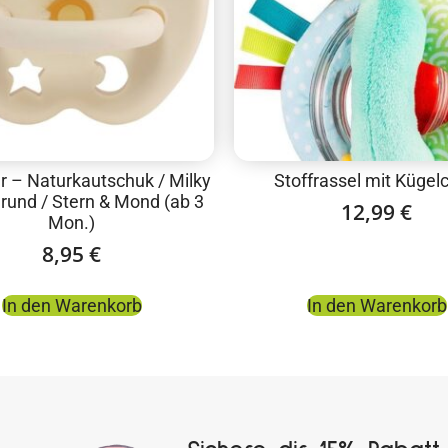
r – Naturkautschuk / Milky
Stoffrassel mit Kügel
 rund / Stern & Mond (ab 3
12,99
€
Mon.)
8,95
€
In den Warenkorb
In den Warenkorb