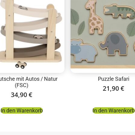
utsche mit Autos / Natur
Puzzle Safari
(FSC)
21,90
€
34,90
€
In den Warenkorb
In den Warenkorb