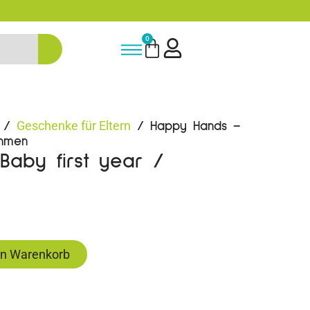
-15% Neukunden-Rabatt - NEUKUNDE15
0
Geschenke für Eltern
/
/ Happy Hands –
ahmen
aby first year /
en Warenkorb