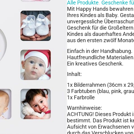
Alle Produkte
Geschenke für
,
Mit Happy Hands bewahren Si
Ihres Kindes als Baby. Ges
unvergessliche Überraschung
Geschenk für die Großelter
Kindes als dauerhaftes An
aus den ersten zwölf Monat
Einfach in der Handhabung.
Hautfreundliche Materialien
Ein kreatives Geschenk.
Inhalt:
1x Bilderrahmen (36cm x 29
3 Farbtuben (blau, pink, grau
1x Farbrolle
Warnhinweise:
ACHTUNG! Dieses Produkt i
bestimmt. Das Produkt ist ke
Aufsicht von Erwachsenen v
durch das Verschlucken von