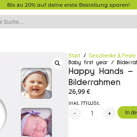
Bis zu 20% auf deine erste Bestellung sparen!
Start
Geschenke & Feste
/
Baby first year / Bilderr
Happy Hands – B
Bilderrahmen
26,99
€
inkl. MWSt.
In d
-
+