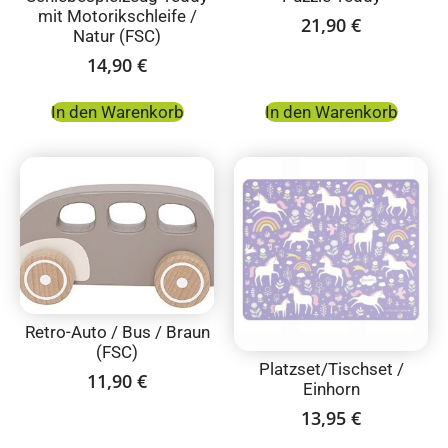
mit Motorikschleife /
21,90
€
Natur (FSC)
14,90
€
In den Warenkorb
In den Warenkorb
Retro-Auto / Bus / Braun
(FSC)
Platzset/Tischset /
11,90
€
Einhorn
13,95
€