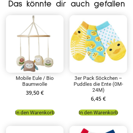
Das könnte dir auch gefallen
Mobile Eule / Bio
3er Pack Söckchen –
Baumwolle
Puddles die Ente (0M-
24M)
39,50
€
6,45
€
In den Warenkorb
In den Warenkorb