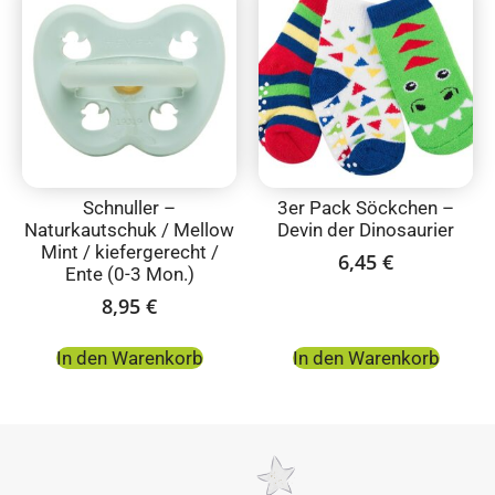
Schnuller –
3er Pack Söckchen –
Naturkautschuk / Mellow
Devin der Dinosaurier
Mint / kiefergerecht /
6,45
€
Ente (0-3 Mon.)
8,95
€
In den Warenkorb
In den Warenkorb