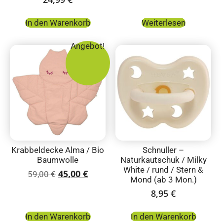
In den Warenkorb
Weiterlesen
Angebot!
Krabbeldecke Alma / Bio
Schnuller –
Baumwolle
Naturkautschuk / Milky
White / rund / Stern &
45,00
€
59,00
€
Mond (ab 3 Mon.)
8,95
€
In den Warenkorb
In den Warenkorb