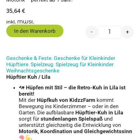
35,64
€
inkl. MWSt.
In den Warenkorb
-
+
Geschenke & Feste
Geschenke für Kleinkinder
,
,
Hüpftiere
Spielzeug
Spielzeug für Kleinkinder
,
,
,
Weihnachtsgeschenke
Hüpftier Kuh / Lila
Hüpfen mit Stil – die Retro-Kuh in Lila ist
bereit!
Mit der
Hüpfkuh von KidzzFarm
kommt
Bewegung ins Kinderzimmer – oder in den
Garten. Die aufblasbare
Hüpftier-Kuh in Lila
sorgt für
stundenlangen Spielspaß
und
unterstützt gleichzeitig die Entwicklung von
Motorik, Koordination und Gleichgewichtssinn
.