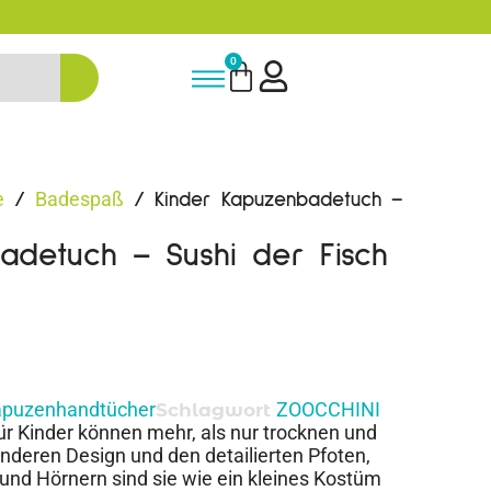
Bis zu 20% auf deine erste Bestellung s
0
e
Badespaß
/
/ Kinder Kapuzenbadetuch –
adetuch – Sushi der Fisch
puzenhandtücher
ZOOCCHINI
Schlagwort
r Kinder können mehr, als nur trocknen und
deren Design und den detailierten Pfoten,
nd Hörnern sind sie wie ein kleines Kostüm