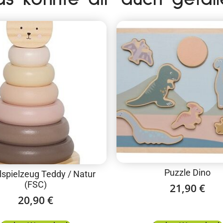
Puzzle Dino
lspielzeug Teddy / Natur
(FSC)
21,90
€
20,90
€