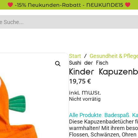
5% Rabatt bei Newsletter Anmeldung
Start
Gesundheit & Pfleg
/
Sushi der Fisch
Kinder Kapuzenb
19,75
€
inkl. MWSt.
Nicht vorrätig
Alle Produkte
Badespaß
Ka
,
,
Diese Kapuzenbadetücher fü
warmhalten! Mit ihrem beson
Flossen, Schwänzen, Ohren u