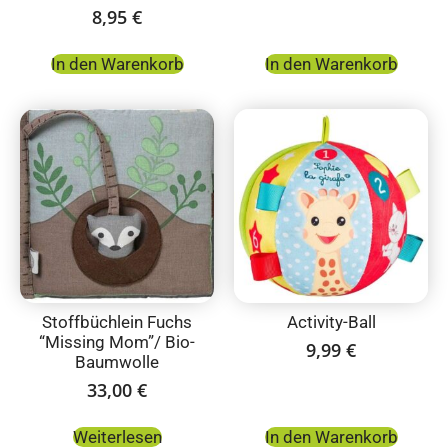
8,95
€
In den Warenkorb
In den Warenkorb
Stoffbüchlein Fuchs
Activity-Ball
“Missing Mom”/ Bio-
9,99
€
Baumwolle
33,00
€
Weiterlesen
In den Warenkorb