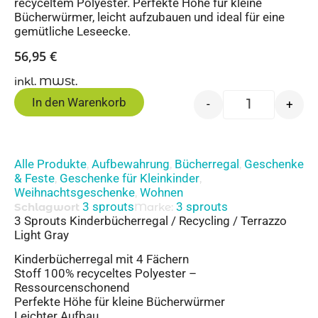
recyceltem Polyester. Perfekte Höhe für kleine
Bücherwürmer, leicht aufzubauen und ideal für eine
gemütliche Leseecke.
56,95
€
inkl. MWSt.
In den Warenkorb
-
+
Alle Produkte
Aufbewahrung
Bücherregal
Geschenke
,
,
,
& Feste
Geschenke für Kleinkinder
,
,
Weihnachtsgeschenke
Wohnen
,
3 sprouts
3 sprouts
Schlagwort
Marke:
3 Sprouts Kinderbücherregal / Recycling / Terrazzo
Light Gray
Kinderbücherregal mit 4 Fächern
Stoff 100% recyceltes Polyester –
Ressourcenschonend
Perfekte Höhe für kleine Bücherwürmer
Leichter Aufbau