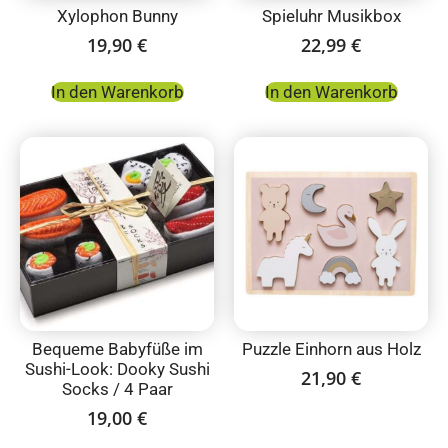
Xylophon Bunny
Spieluhr Musikbox
19,90
€
22,99
€
In den Warenkorb
In den Warenkorb
Bequeme Babyfüße im
Puzzle Einhorn aus Holz
Sushi-Look: Dooky Sushi
21,90
€
Socks / 4 Paar
19,00
€