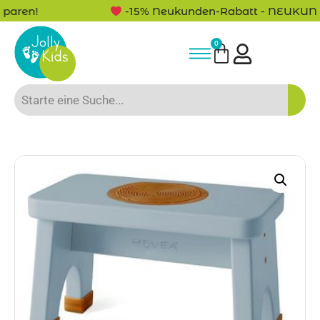
-15% Neukunden-Rabatt - NEUKUNDE15
0