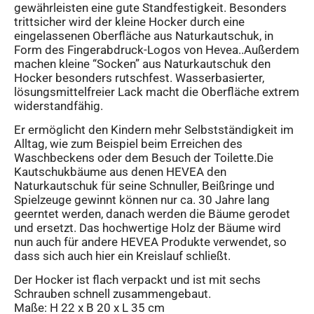
gewährleisten eine gute Standfestigkeit. Besonders
trittsicher wird der kleine Hocker durch eine
eingelassenen Oberfläche aus Naturkautschuk, in
Form des Fingerabdruck-Logos von Hevea..Außerdem
machen kleine “Socken” aus Naturkautschuk den
Hocker besonders rutschfest. Wasserbasierter,
lösungsmittelfreier Lack macht die Oberfläche extrem
widerstandfähig.
Er ermöglicht den Kindern mehr Selbstständigkeit im
Alltag, wie zum Beispiel beim Erreichen des
Waschbeckens oder dem Besuch der Toilette.Die
Kautschukbäume aus denen HEVEA den
Naturkautschuk für seine Schnuller, Beißringe und
Spielzeuge gewinnt können nur ca. 30 Jahre lang
geerntet werden, danach werden die Bäume gerodet
und ersetzt. Das hochwertige Holz der Bäume wird
nun auch für andere HEVEA Produkte verwendet, so
dass sich auch hier ein Kreislauf schließt.
Der Hocker ist flach verpackt und ist mit sechs
Schrauben schnell zusammengebaut.
Maße: H 22 x B 20 x L 35 cm