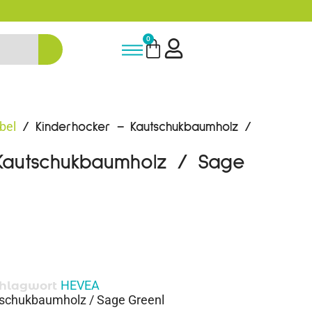
5% Rabatt bei Newsletter Anmeldun
0
bel
/ Kinderhocker – Kautschukbaumholz /
Kautschukbaumholz / Sage
HEVEA
hlagwort
schukbaumholz / Sage Greenl