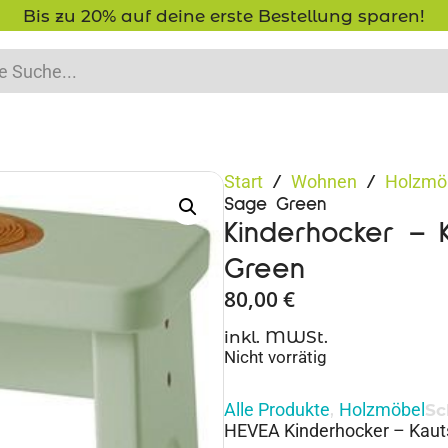
-15% Neukunden-Rabatt - NEUKUNDE15
Start
Wohnen
Holzmö
/
/
Sage Green
Kinderhocker – 
Green
80,00
€
inkl. MWSt.
Nicht vorrätig
Alle Produkte
Holzmöbel
,
Sc
HEVEA Kinderhocker – Kaut