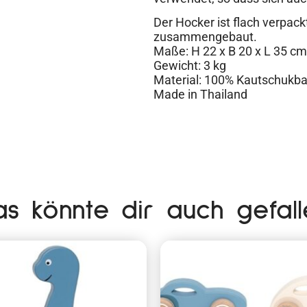
Der Hocker ist flach verpack
zusammengebaut.
Maße: H 22 x B 20 x L 35 cm
Gewicht: 3 kg
Material: 100% Kautschukb
Made in Thailand
as könnte dir auch gefall