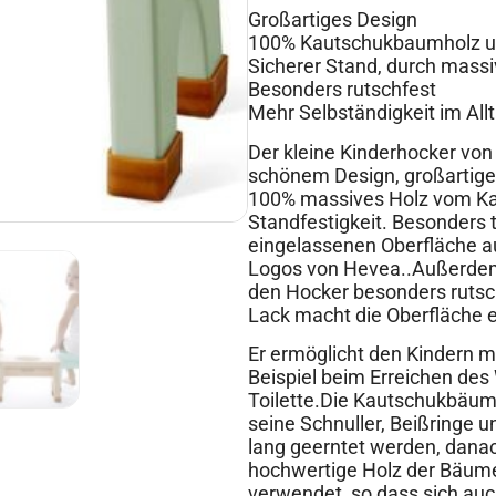
Großartiges Design
100% Kautschukbaumholz u
Sicherer Stand, durch massi
Besonders rutschfest
Mehr Selbständigkeit im All
Der kleine Kinderhocker von
schönem Design, großartiger
100% massives Holz vom Ka
Standfestigkeit. Besonders t
eingelassenen Oberfläche a
Logos von Hevea..Außerdem
den Hocker besonders rutsch
Lack macht die Oberfläche 
Er ermöglicht den Kindern m
Beispiel beim Erreichen de
Toilette.Die Kautschukbäu
seine Schnuller, Beißringe 
lang geerntet werden, dana
hochwertige Holz der Bäume
verwendet, so dass sich auch