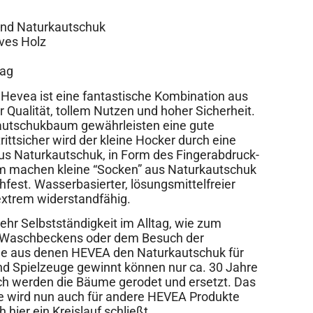
nd Naturkautschuk
ves Holz
tag
 Hevea ist eine fantastische Kombination aus
 Qualität, tollem Nutzen und hoher Sicherheit.
utschukbaum gewährleisten eine gute
rittsicher wird der kleine Hocker durch eine
us Naturkautschuk, in Form des Fingerabdruck-
 machen kleine “Socken” aus Naturkautschuk
fest. Wasserbasierter, lösungsmittelfreier
extrem widerstandfähig.
ehr Selbstständigkeit im Alltag, wie zum
s Waschbeckens oder dem Besuch der
me aus denen HEVEA den Naturkautschuk für
und Spielzeuge gewinnt können nur ca. 30 Jahre
ch werden die Bäume gerodet und ersetzt. Das
 wird nun auch für andere HEVEA Produkte
 hier ein Kreislauf schließt.