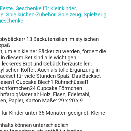
Feste
Geschenke für Kleinkinder
,
,
le
Spielküchen-Zubehör
Spielzeug
Spielzeug
,
,
,
geschenke
obbybäcker• 13 Backutensilien im stylischen
lspaß
, um ein kleiner Bäcker zu werden, fördert die
 in diesem Set sind alle wichtigen
leckeres Brot und Gebäck herzustellen.
tylischen Koffer. Auch als tolle Ergänzung in
Backset für viele Stunden Spaß. Das Backset
ebesen1 Cupcake Blech1 Rührschüssel1
stechförmchen24 Cupcake Förmchen
hrfarbigMaterial: Holz, Eisen, Edelstahl,
n, Papier, Karton Maße: 29 x 20 x 9
für Kinder unter 36 Monaten geeignet. Kleine
Inhalts können unterschiedlich