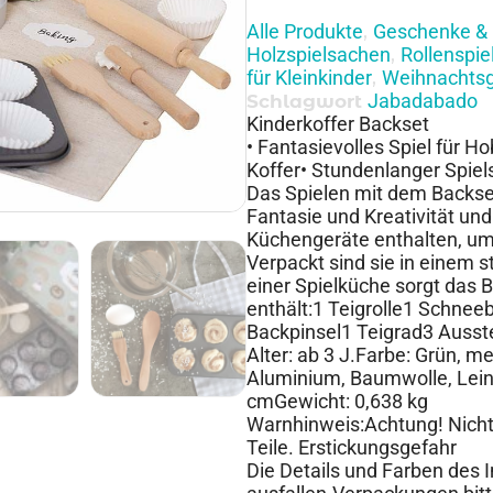
Alle Produkte
Geschenke & 
,
Holzspielsachen
Rollenspie
,
für Kleinkinder
Weihnachts
,
Jabadabado
Schlagwort
Kinderkoffer Backset
• Fantasievolles Spiel für H
Koffer• Stundenlanger Spie
Das Spielen mit dem Backset
Fantasie und Kreativität und
Küchengeräte enthalten, um 
Verpackt sind sie in einem s
einer Spielküche sorgt das 
enthält:1 Teigrolle1 Schne
Backpinsel1 Teigrad3 Aus
Alter: ab 3 J.Farbe: Grün, me
Aluminium, Baumwolle, Leine
cmGewicht: 0,638 kg
Warnhinweis:Achtung! Nicht 
Teile. Erstickungsgefahr
Die Details und Farben des 