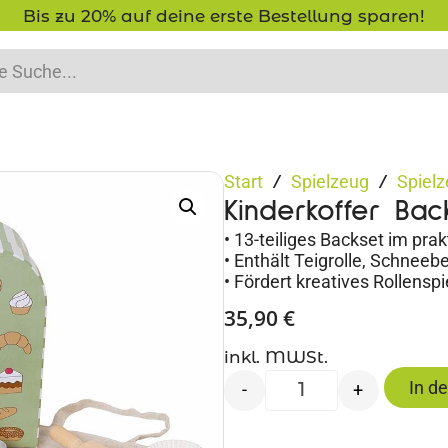
g sparen!
-15% Neukunden-Rabatt 
Start
Spielzeug
Spielz
/
/
Kinderkoffer Bac
• 13-teiliges Backset im pra
• Enthält Teigrolle, Schnee
• Fördert kreatives Rollensp
35,90
€
inkl. MWSt.
In d
-
+