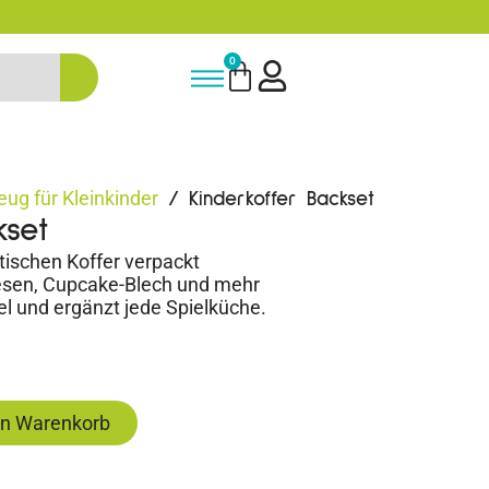
- NEUKUNDE15
5% Rabatt bei New
0
eug für Kleinkinder
/ Kinderkoffer Backset
kset
ktischen Koffer verpackt
besen, Cupcake-Blech und mehr
iel und ergänzt jede Spielküche.
en Warenkorb