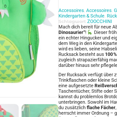
Accessoires
Accessoires
G
,
,
Kindergarten & Schule
Rück
,
ZOOCCHINI
Schlagwort
Mach dich bereit für neue 
Dinosaurier“
!
Dieser fröh
ein echter Hingucker und eig
dem Weg in den Kindergarten
wird es lieben, seine Habseli
Rucksack besteht aus
100 %
zugleich strapazierfähig ma
darüber hinaus sehr pflegele
Der Rucksack verfügt über 
Trinkflaschen oder kleine Sc
eine aufgesetzte
Reißversc
Taschentücher, Stifte oder 
kannst du problemlos Brotd
unterbringen. Sowohl im Hau
du zusätzlich
flache Fächer
herrscht immer Ordnung – ga