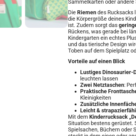
Sammelkarten oder andere 
Die
Riemen
des Rucksacks la
die Körpergröße deines Kin
ist. Zudem sorgt das
gering
Rückens, was gerade bei lä
Kindergarten ein echtes Plus
und das tierische Design wi
Toben auf dem Spielplatz od
Vorteile auf einen Blick
Lustiges Dinosaurier-
leuchten lassen
Zwei Netztaschen
: Per
Praktische Fronttasch
Kleinigkeiten
Zusätzliche Innenfäch
Leicht & strapazierfäh
Mit dem
Kinderrucksack „De
Situation bestens gerüstet
Spielsachen, Büchern oder S
steckt in dem einen oder an