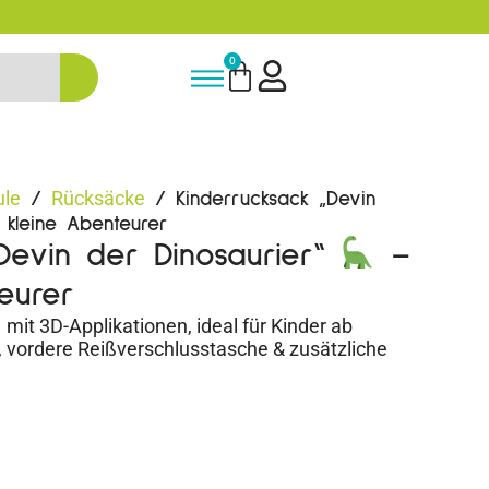
- NEUKUNDE15
5% Rabatt bei New
0
ule
Rücksäcke
/
/ Kinderrucksack „Devin
kleine Abenteurer
„Devin der Dinosaurier“
–
eurer
mit 3D-Applikationen, ideal für Kinder ab
 vordere Reißverschlusstasche & zusätzliche