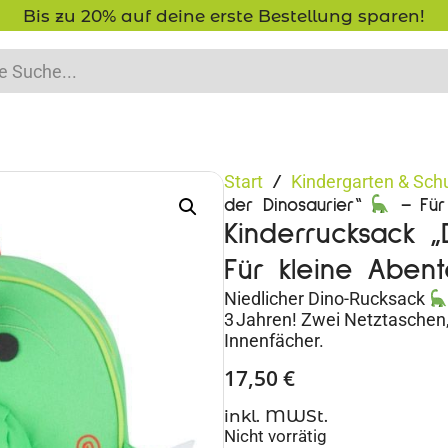
g sparen!
-15% Neukunden-Rabatt 
Start
Kindergarten & Sch
/
der Dinosaurier“
– Für 
Kinderrucksack 
Für kleine Abent
Niedlicher Dino-Rucksack
3 Jahren! Zwei Netztaschen,
Innenfächer.
17,50
€
inkl. MWSt.
Nicht vorrätig