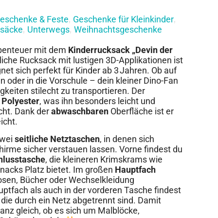
eschenke & Feste
Geschenke für Kleinkinder
,
,
säcke
Unterwegs
Weihnachtsgeschenke
,
,
Abenteuer mit dem
Kinderrucksack „Devin der
liche Rucksack mit lustigen 3D-Applikationen ist
net sich perfekt für Kinder ab 3 Jahren. Ob auf
 oder in die Vorschule – dein kleiner Dino-Fan
gkeiten stilecht zu transportieren. Der
 Polyester
, was ihn besonders leicht und
cht. Dank der
abwaschbaren
Oberfläche ist er
icht.
zwei
seitliche Netztaschen
, in denen sich
hirme sicher verstauen lassen. Vorne findest du
hlusstasche
, die kleineren Krimskrams wie
Snacks Platz bietet. Im großen
Hauptfach
osen, Bücher oder Wechselkleidung
ptfach als auch in der vorderen Tasche findest
, die durch ein Netz abgetrennt sind. Damit
nz gleich, ob es sich um Malblöcke,