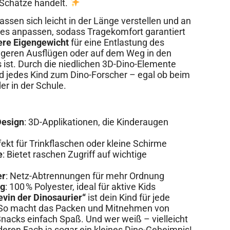
Schätze handelt.
ssen sich leicht in der Länge verstellen und an
des anpassen, sodass Tragekomfort garantiert
ere Eigengewicht
für eine Entlastung des
ngeren Ausflügen oder auf dem Weg in den
 ist. Durch die niedlichen 3D-Dino-Elemente
rd jedes Kind zum Dino-Forscher – egal ob beim
er in der Schule.
Design
: 3D-Applikationen, die Kinderaugen
fekt für Trinkflaschen oder kleine Schirme
e
: Bietet raschen Zugriff auf wichtige
er
: Netz-Abtrennungen für mehr Ordnung
ig
: 100 % Polyester, ideal für aktive Kids
vin der Dinosaurier“
ist dein Kind für jede
. So macht das Packen und Mitnehmen von
nacks einfach Spaß. Und wer weiß – vielleicht
deren Fach ja sogar ein kleines Dino-Geheimnis!