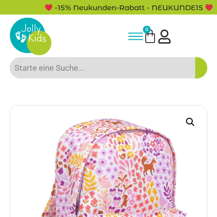
-15% Neukunden-Rabatt - NEUKUNDE15
0