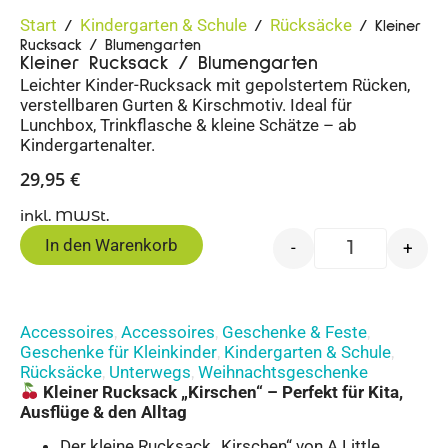
Start
Kindergarten & Schule
Rücksäcke
/
/
/ Kleiner
Rucksack / Blumengarten
Kleiner Rucksack / Blumengarten
Leichter Kinder-Rucksack mit gepolstertem Rücken,
verstellbaren Gurten & Kirschmotiv. Ideal für
Lunchbox, Trinkflasche & kleine Schätze – ab
Kindergartenalter.
29,95
€
inkl. MWSt.
In den Warenkorb
-
+
Accessoires
Accessoires
Geschenke & Feste
,
,
,
Geschenke für Kleinkinder
Kindergarten & Schule
,
,
Rücksäcke
Unterwegs
Weihnachtsgeschenke
,
,
Kleiner Rucksack „Kirschen“ – Perfekt für Kita,
Ausflüge & den Alltag
Der kleine Rucksack „Kirschen“ von A Little