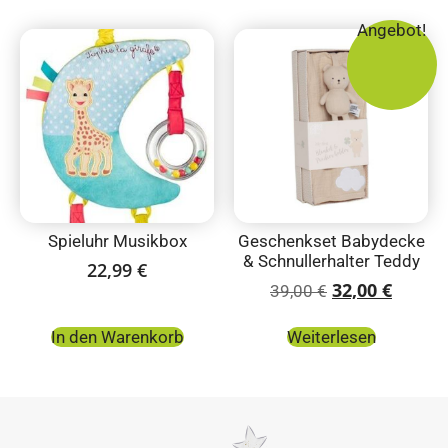
Angebot!
Spieluhr Musikbox
Geschenkset Babydecke
& Schnullerhalter Teddy
22,99
€
32,00
€
39,00
€
In den Warenkorb
Weiterlesen