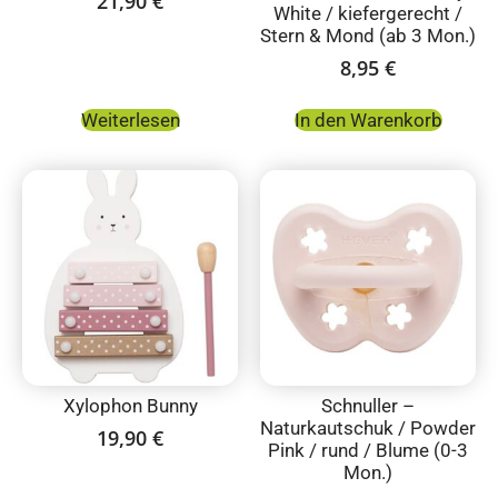
21,90
€
White / kiefergerecht /
Stern & Mond (ab 3 Mon.)
8,95
€
Weiterlesen
In den Warenkorb
Xylophon Bunny
Schnuller –
Naturkautschuk / Powder
19,90
€
Pink / rund / Blume (0-3
Mon.)