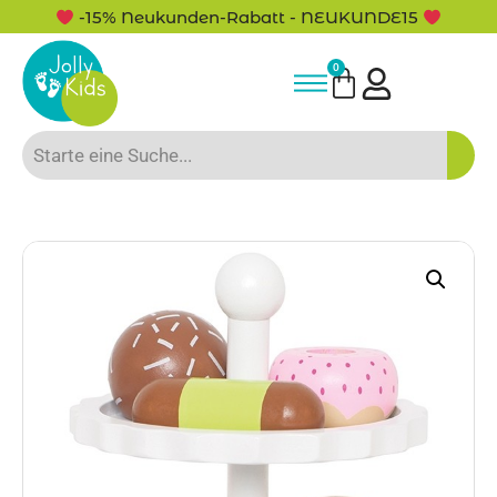
-15% Neukunden-Rabatt - NEUKUNDE15
0