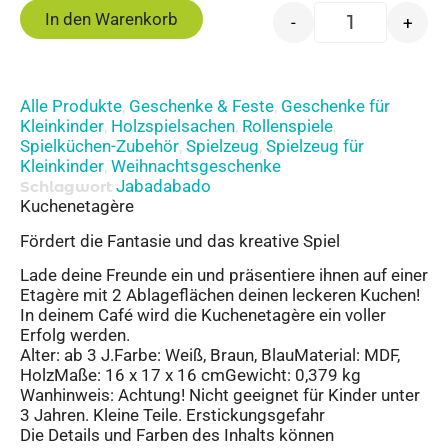
In den Warenkorb
-
+
Alle Produkte
Geschenke & Feste
Geschenke für
,
,
Kleinkinder
Holzspielsachen
Rollenspiele
,
,
,
Spielküchen-Zubehör
Spielzeug
Spielzeug für
,
,
Kleinkinder
Weihnachtsgeschenke
,
Jabadabado
Schlagwort
Kuchenetagère
Fördert die Fantasie und das kreative Spiel
Lade deine Freunde ein und präsentiere ihnen auf einer
Etagère mit 2 Ablageflächen deinen leckeren Kuchen!
In deinem Café wird die Kuchenetagère ein voller
Erfolg werden.
Alter: ab 3 J.Farbe: Weiß, Braun, BlauMaterial: MDF,
HolzMaße: 16 x 17 x 16 cmGewicht: 0,379 kg
Wanhinweis: Achtung! Nicht geeignet für Kinder unter
3 Jahren. Kleine Teile. Erstickungsgefahr
Die Details und Farben des Inhalts können