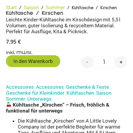
Start
Saison
Sommer
/
/
/ Kühltasche / Kirschen
Kühltasche / Kirschen
Leichte Kinder-Kühltasche im Kirschdesign mit 5,5 l
Volumen, guter Isolierung & recyceltem Material.
Perfekt für Ausflüge, Kita & Picknick.
7,95
€
inkl. MWSt.
In den Warenkorb
-
+
Accessoires
Accessoires
Geschenke & Feste
,
,
,
Geschenke für Kleinkinder
Kühltaschen
Saison
,
,
,
Sommer
Unterwegs
,
Kühltasche „Kirschen“ – Frisch, fröhlich &
funktional für unterwegs
Die Kühltasche „Kirschen“ von A Little Lovely
Company ist der perfekte Begleiter für warme
Tage, Ausflüge und Abenteuer. Mit 5,5 Litern