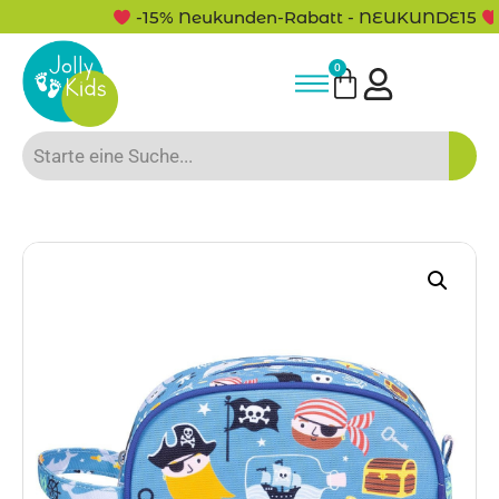
-15% Neukunden-Rabatt - NEUKUNDE15
0