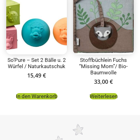
So’Pure – Set 2 Bälle u. 2
Stoffbüchlein Fuchs
Würfel / Naturkautschuk
“Missing Mom”/ Bio-
Baumwolle
15,49
€
33,00
€
In den Warenkorb
Weiterlesen