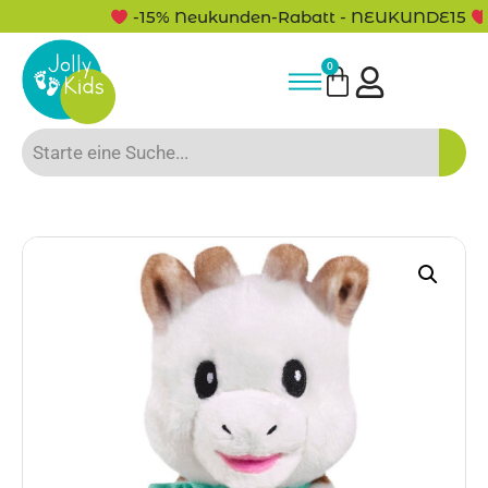
-15% Neukunden-Rabatt - NEUKUNDE15
0