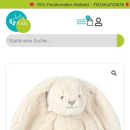
-15% Neukunden-Rabatt - NEUKUNDE15
0