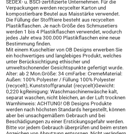
SEDEX- u. BSCI-zertifizierte Unternehmen. Für die
Verpackungen werden recycelter Karton und
kompostierbare Beutel aus Maisstärke verwendet.
Die Füllung der Stofftiere besteht aus recycelten
Plastikflaschen. Je nach Größe des Schmusetiers
werden 1 bis 4 Plastikflaschen verwendet, wodurch
jedes Jahr etwa 300.000 Plastikflaschen eine neue
Bestimmung finden.
Mit einem Kuscheltier von OB Designs erwerben Sie
ein hochwertiges und langlebiges Produkt, welches
unter Berücksichtigung ethischer und
umweltschonender Gesichtspunkte gefertigt wurde.
Alter: ab 2 Mon.Größe: 34 cmFarbe: CremeMaterial:
Außen: 100% Polyester / Füllung 100% Polyester
(recycelt), Kunststoffgranulat (recycelt)Gewicht:
0,220 kgReinigung: Waschmaschinenwäsche kalt,
separat waschen, nicht bleichen, an der Luft trocknen
Warnhinweis: ACHTUNG! OB Designs Produkte
werden nach höchsten Standards hergestellt, können
aber bei unsachgemäßem Gebrauch und bei
Beschädigungen zu einer Erstickungsgefahr werden.
Bitte vor jedem Gebrauch überprüfen und beim ersten
Anzeichen von Abnutzung entsorgen. Nicht verändern