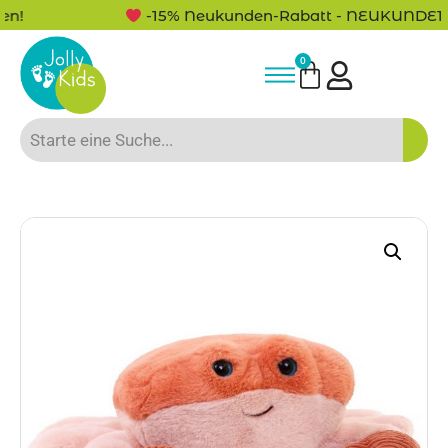
-15% Neukunden-Rabatt - NEUKUNDE15
0