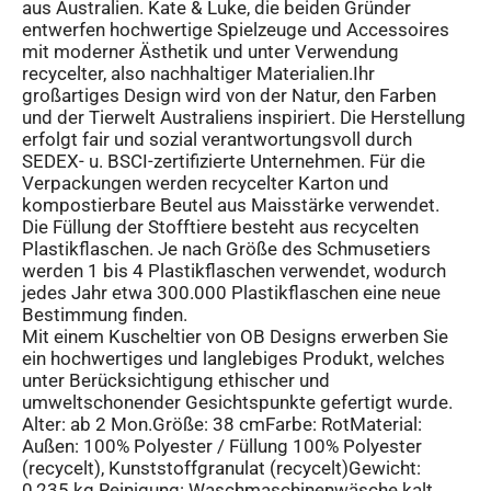
aus Australien. Kate & Luke, die beiden Gründer
entwerfen hochwertige Spielzeuge und Accessoires
mit moderner Ästhetik und unter Verwendung
recycelter, also nachhaltiger Materialien.Ihr
großartiges Design wird von der Natur, den Farben
und der Tierwelt Australiens inspiriert. Die Herstellung
erfolgt fair und sozial verantwortungsvoll durch
SEDEX- u. BSCI-zertifizierte Unternehmen. Für die
Verpackungen werden recycelter Karton und
kompostierbare Beutel aus Maisstärke verwendet.
Die Füllung der Stofftiere besteht aus recycelten
Plastikflaschen. Je nach Größe des Schmusetiers
werden 1 bis 4 Plastikflaschen verwendet, wodurch
jedes Jahr etwa 300.000 Plastikflaschen eine neue
Bestimmung finden.
Mit einem Kuscheltier von OB Designs erwerben Sie
ein hochwertiges und langlebiges Produkt, welches
unter Berücksichtigung ethischer und
umweltschonender Gesichtspunkte gefertigt wurde.
Alter: ab 2 Mon.Größe: 38 cmFarbe: RotMaterial:
Außen: 100% Polyester / Füllung 100% Polyester
(recycelt), Kunststoffgranulat (recycelt)Gewicht:
0,235 kg Reinigung: Waschmaschinenwäsche kalt,