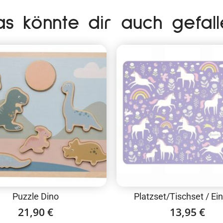
as könnte dir auch gefall
Puzzle Dino
Platzset/Tischset / Ei
21,90
€
13,95
€