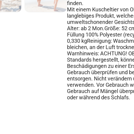
finden.
Mit einem Kuscheltier von 
langlebiges Produkt, welche
umweltschonender Gesichtsp
Alter: ab 2 Mon.Größe: 52 c
Füllung 100% Polyester (recy
0,330 kgReinigung: Waschma
bleichen, an der Luft trockn
Warnhinweis: ACHTUNG! OB
Standards hergestellt, kön
Beschädigungen zu einer Er
Gebrauch überprüfen und b
entsorgen. Nicht verändern
verwenden. Vor Gebrauch wa
Gebrauch auf Mängel überprü
oder während des Schlafs.