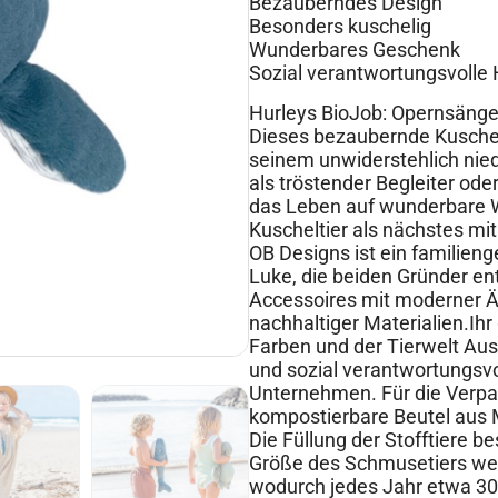
Bezauberndes Design
Besonders kuschelig
Wunderbares Geschenk
Sozial verantwortungsvolle 
Hurleys BioJob: Opernsänge
Dieses bezaubernde Kuschelti
seinem unwiderstehlich nied
als tröstender Begleiter ode
das Leben auf wunderbare W
Kuscheltier als nächstes mit
OB Designs ist ein familien
Luke, die beiden Gründer e
Accessoires mit moderner Äs
nachhaltiger Materialien.Ihr
Farben und der Tierwelt Austr
und sozial verantwortungsvol
Unternehmen. Für die Verpa
kompostierbare Beutel aus 
Die Füllung der Stofftiere b
Größe des Schmusetiers wer
wodurch jedes Jahr etwa 30