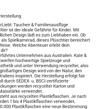
Herstellung
rLiebt: Tauchen & Familienausflüge
er ist der ideale Gefährte für Kinder. Mit
lichen Design lädt es zum Liebhaben ein. Ob
r als Spielkamerad, dieses Plüschtier bereichert
eise. Welche Abenteuer erlebt dein
 dir?
geführtes Unternehmen aus Australien. Kate &
ntwerfen hochwertige Spielzeuge und
thetik und unter Verwendung recycelter, also
 großartiges Design wird von der Natur, den
aliens inspiriert. Die Herstellung erfolgt fair
l durch SEDEX- u. BSCI-zertifizierte
ckungen werden recycelter Karton und
Maisstärke verwendet.
esteht aus recycelten Plastikflaschen. Je nach
den 1 bis 4 Plastikflaschen verwendet,
0.000 Plastikflaschen eine neue Bestimmung