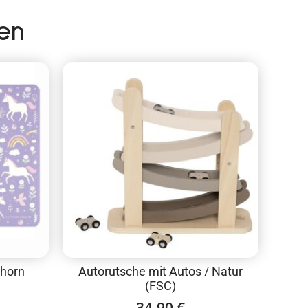
en
nhorn
Autorutsche mit Autos / Natur
(FSC)
34,90
€