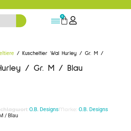
ldung
Bis zu 20% auf deine erste Be
0
ltiere
/ Kuscheltier Wal Hurley / Gr. M /
Hurley / Gr. M / Blau
O.B. Designs
O.B. Designs
Schlagwort
Marke:
 M / Blau