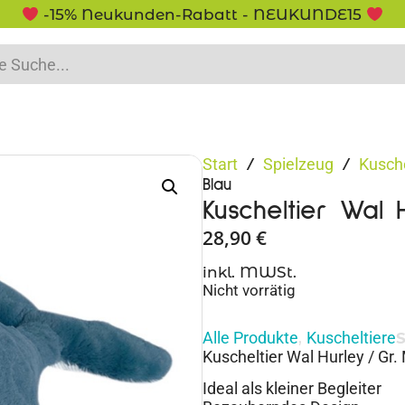
5% Rabatt bei Newsletter Anme
Start
Spielzeug
Kusche
/
/
Blau
Kuscheltier Wal 
28,90
€
inkl. MWSt.
Nicht vorrätig
Alle Produkte
Kuscheltiere
,
Kuscheltier Wal Hurley / Gr.
Ideal als kleiner Begleiter