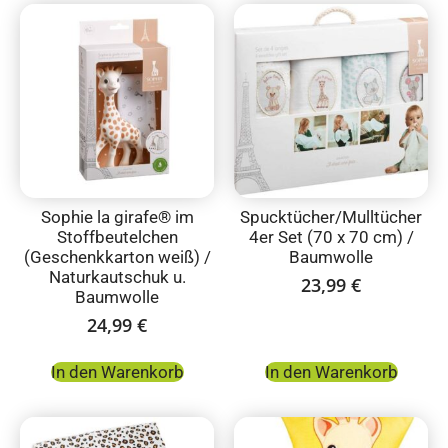
Sophie la girafe® im
Spucktücher/Mulltücher
Stoffbeutelchen
4er Set (70 x 70 cm) /
(Geschenkkarton weiß) /
Baumwolle
Naturkautschuk u.
23,99
€
Baumwolle
24,99
€
In den Warenkorb
In den Warenkorb