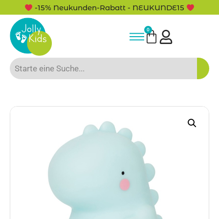
-15% Neukunden-Rabatt - NEUKUNDE15
0