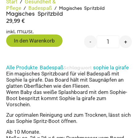
Start
Gesundheit &
/
Pflege
Badespaß
/
/ Magisches Spritzbild
Magisches Spritzbild
29,99
€
inkl. MWSt.
In den Warenkorb
-
+
Alle Produkte
Badespaß
sophie la girafe
,
Schlagwort
Ein magisches Spritzboard für viel Badespaß mit
Sophie la girafe. Das Board hält mit Saugnäpfen an
glatten Oberflächen wie den Fliesen.
Wenn Baby das weiße Splashboard mit dem Sophie-
Boot bespritzt kommt Sophie la girafe zum
Vorschein.
Zur optimalen Reinigung und zum Trocknen, lässt sich
das Sophie Spritz-Boot öffnen.
Ab 10 Monate.
Maße: ca. 26 x 26 x 6 cm; Durchmesser vom Board