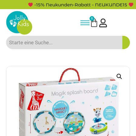
-15% Neukunden-Rabatt - NEUKUNDE15
0