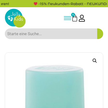
ren!
-15% Neukunden-Rabatt - NEUKUNDE1
0