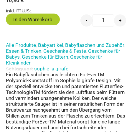
10,90
€
inkl. MWSt.
In den Warenkorb
-
+
Alle Produkte
Babyartikel
Babyflaschen und Zubehör
,
,
,
Essen & Trinken
Geschenke & Feste
Geschenke für
,
,
Babys
Geschenke für Eltern
Geschenke für
,
,
Kleinkinder
sophie la girafe
Schlagwort
Ein Babyfläschchen aus leichtem ForEverTM
Polyamid-Kunststoff im Sophie la girafe Design. Mit
der speziell entwickelten und patentierten Flutterflex-
TechnologieTM fördert sie den Luftfluss beim Füttern
und vermindert unangenehme Koliken. Der weiche
strukturierte Sauger ist in seiner natürlichen Form der
Brustwarze nachgeahmt um den Übergang vom
Stillen zum Trinken aus der Flasche zu erleichtern. Das
beständige ForEverTM Material sorgt für eine lange
Nutzungsdauer und auch bei fortschreitender