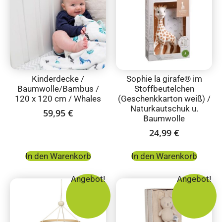
Kinderdecke /
Sophie la girafe® im
Baumwolle/Bambus /
Stoffbeutelchen
120 x 120 cm / Whales
(Geschenkkarton weiß) /
Naturkautschuk u.
59,95
€
Baumwolle
24,99
€
In den Warenkorb
In den Warenkorb
Angebot!
Angebot!