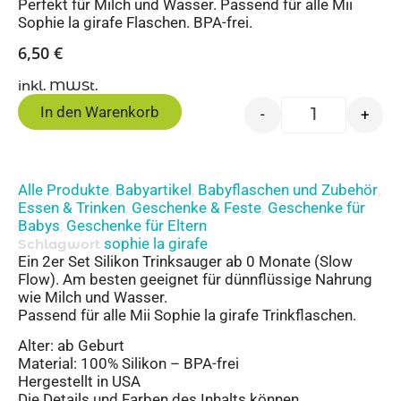
Perfekt für Milch und Wasser. Passend für alle Mii
Sophie la girafe Flaschen. BPA-frei.
6,50
€
inkl. MWSt.
In den Warenkorb
-
+
Alle Produkte
Babyartikel
Babyflaschen und Zubehör
,
,
,
Essen & Trinken
Geschenke & Feste
Geschenke für
,
,
Babys
Geschenke für Eltern
,
sophie la girafe
Schlagwort
Ein 2er Set Silikon Trinksauger ab 0 Monate (Slow
Flow). Am besten geeignet für dünnflüssige Nahrung
wie Milch und Wasser.
Passend für alle Mii Sophie la girafe Trinkflaschen.
Alter: ab Geburt
Material: 100% Silikon – BPA-frei
Hergestellt in USA
Die Details und Farben des Inhalts können