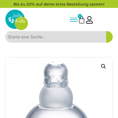
-15% Neukunden-Rabatt - NEUKUNDE15
0