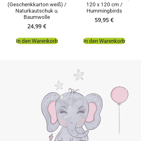
(Geschenkkarton weiß) /
120 x 120 cm /
Naturkautschuk u.
Hummingbirds
Baumwolle
59,95
€
24,99
€
In den Warenkorb
In den Warenkorb