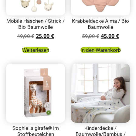
Mobile Häschen / Strick /
Krabbeldecke Alma / Bio
Bio-Baumwolle
Baumwolle
25,00
€
45,00
€
49,90
€
59,00
€
Weiterlesen
In den Warenkorb
Sophie la girafe® im
Kinderdecke /
Stoffbeutelchen
Baumwolle/Bambus /