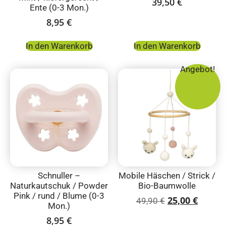
39,50
€
Ente (0-3 Mon.)
8,95
€
In den Warenkorb
In den Warenkorb
Angebot!
Schnuller –
Mobile Häschen / Strick /
Naturkautschuk / Powder
Bio-Baumwolle
Pink / rund / Blume (0-3
25,00
€
49,90
€
Mon.)
8,95
€