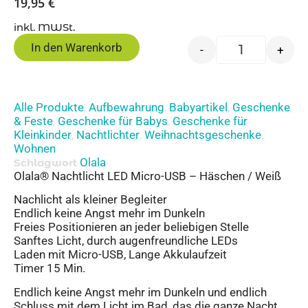
19,95
€
inkl. MWSt.
In den Warenkorb
-
+
Alle Produkte
Aufbewahrung
Babyartikel
Geschenke
,
,
,
& Feste
Geschenke für Babys
Geschenke für
,
,
Kleinkinder
Nachtlichter
Weihnachtsgeschenke
,
,
,
Wohnen
Olala
Schlagwort
Olala® Nachtlicht LED Micro-USB – Häschen / Weiß
Nachlicht als kleiner Begleiter
Endlich keine Angst mehr im Dunkeln
Freies Positionieren an jeder beliebigen Stelle
Sanftes Licht, durch augenfreundliche LEDs
Laden mit Micro-USB, Lange Akkulaufzeit
Timer 15 Min.
Endlich keine Angst mehr im Dunkeln und endlich
Schluss mit dem Licht im Bad, das die ganze Nacht