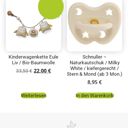
Kinderwagenkette Eule
Schnuller –
Liv / Bio-Baumwolle
Naturkautschuk / Milky
White / kiefergerecht /
22,00
€
33,50
€
Stern & Mond (ab 3 Mon.)
8,95
€
Weiterlesen
In den Warenkorb