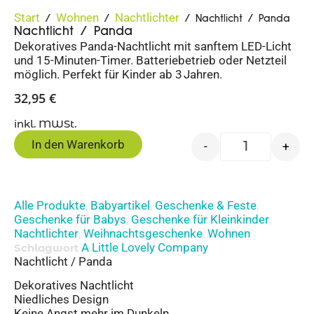
Start
Wohnen
Nachtlichter
/
/
/ Nachtlicht / Panda
Nachtlicht / Panda
Dekoratives Panda-Nachtlicht mit sanftem LED-Licht
und 15-Minuten-Timer. Batteriebetrieb oder Netzteil
möglich. Perfekt für Kinder ab 3 Jahren.
32,95
€
inkl. MWSt.
In den Warenkorb
-
+
Alle Produkte
Babyartikel
Geschenke & Feste
,
,
,
Geschenke für Babys
Geschenke für Kleinkinder
,
,
Nachtlichter
Weihnachtsgeschenke
Wohnen
,
,
A Little Lovely Company
Schlagwort
Nachtlicht / Panda
Dekoratives Nachtlicht
Niedliches Design
Keine Angst mehr im Dunkeln