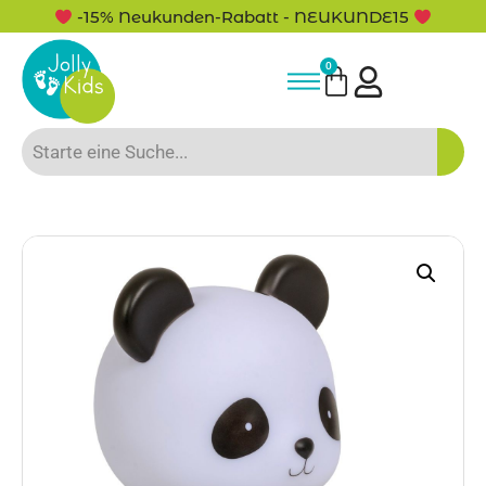
-15% Neukunden-Rabatt - NEUKUNDE15
0