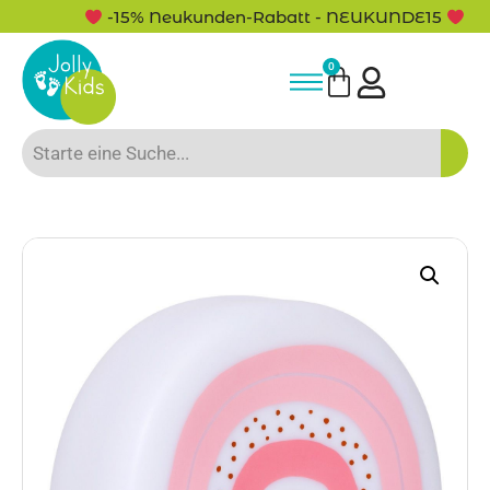
-15% Neukunden-Rabatt - NEUKUNDE15
0