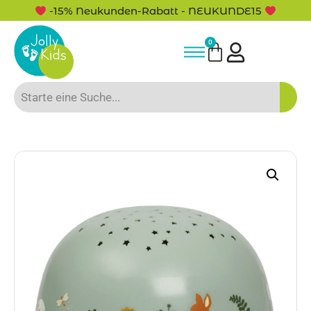
-15% Neukunden-Rabatt - NEUKUNDE15
0