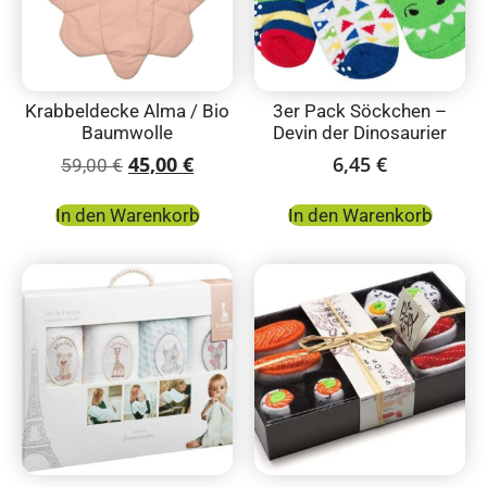
Krabbeldecke Alma / Bio
3er Pack Söckchen –
Baumwolle
Devin der Dinosaurier
45,00
€
6,45
€
59,00
€
In den Warenkorb
In den Warenkorb