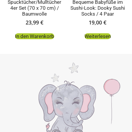
Spucktücher/Mulltücher
Bequeme Babyfüße im
4er Set (70 x 70 cm) /
Sushi-Look: Dooky Sushi
Baumwolle
Socks / 4 Paar
23,99
€
19,00
€
In den Warenkorb
Weiterlesen