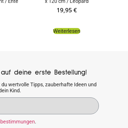
t / Ente
x 120 cm / Leopard
19,95
€
Weiterlesen
auf deine erste Bestellung!
 du wertvolle Tipps, zauberhafte Ideen und
dein Kind.
zbestimmungen
.