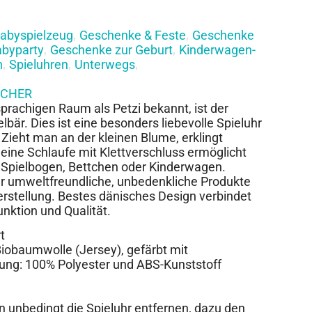
abyspielzeug
Geschenke & Feste
Geschenke
,
,
abyparty
Geschenke zur Geburt
Kinderwagen-
,
,
n
Spieluhren
Unterwegs
,
,
,
SCHER
rachigen Raum als Petzi bekannt, ist der
bär. Dies ist eine besonders liebevolle Spieluhr
Zieht man an der kleinen Blume, erklingt
leine Schlaufe mit Klettverschluss ermöglicht
n Spielbogen, Bettchen oder Kinderwagen.
 umweltfreundliche, unbedenkliche Produkte
rstellung. Bestes dänisches Design verbindet
nktion und Qualität.
t
 Biobaumwolle (Jersey), gefärbt mit
lung: 100% Polyester und ABS-Kunststoff
 unbedingt die Spieluhr entfernen, dazu den