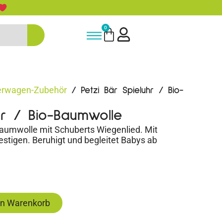
5% Rabatt bei Newsletter Anmeldun
0
erwagen-Zubehör
/ Petzi Bär Spieluhr / Bio-
hr / Bio-Baumwolle
baumwolle mit Schuberts Wiegenlied. Mit
estigen. Beruhigt und begleitet Babys ab
en Warenkorb