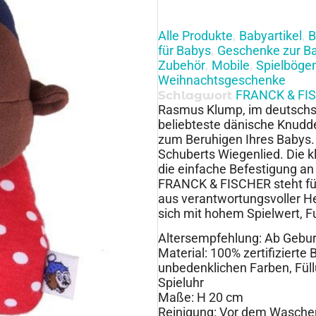
Alle Produkte
Babyartikel
B
,
,
für Babys
Geschenke zur B
,
Zubehör
Mobile
Spielböge
,
,
Weihnachtsgeschenke
FRANCK & FI
Schlagwort
Rasmus Klump, im deutschsp
beliebteste dänische Knuddel
zum Beruhigen Ihres Babys. 
Schuberts Wiegenlied. Die k
die einfache Befestigung a
FRANCK & FISCHER steht für
aus verantwortungsvoller He
sich mit hohem Spielwert, Fu
Altersempfehlung: Ab Gebur
Material: 100% zertifizierte
unbedenklichen Farben, Fül
Spieluhr
Maße: H 20 cm
Reinigung: Vor dem Waschen