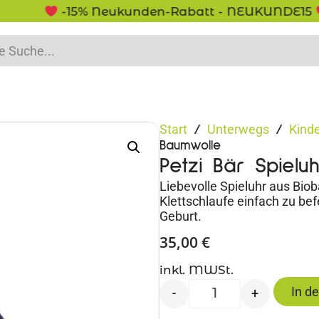
-15% Neukunden-Rabatt - NEUKUNDE15
Start
Unterwegs
Kind
/
/
Baumwolle
Petzi Bär Spielu
Liebevolle Spieluhr aus Bio
Klettschlaufe einfach zu bef
Geburt.
35,00
€
inkl. MWSt.
In d
-
+