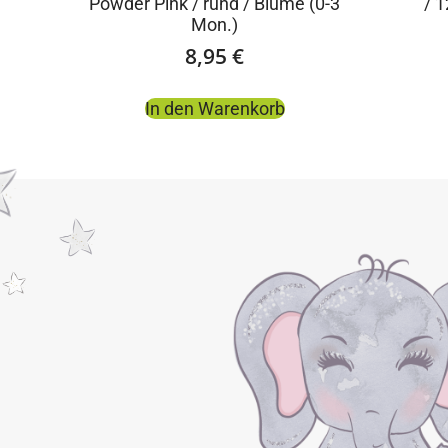
Powder Pink / rund / Blume (0-3
/ 
Mon.)
8,95
€
In den Warenkorb